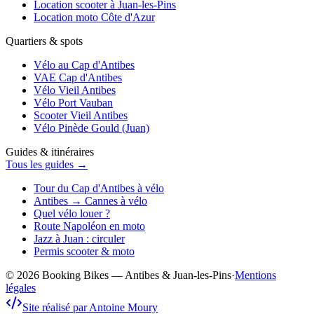
Location scooter à Juan-les-Pins
Location moto Côte d'Azur
Quartiers & spots
Vélo au Cap d'Antibes
VAE Cap d'Antibes
Vélo Vieil Antibes
Vélo Port Vauban
Scooter Vieil Antibes
Vélo Pinède Gould (Juan)
Guides & itinéraires
Tous les guides →
Tour du Cap d'Antibes à vélo
Antibes → Cannes à vélo
Quel vélo louer ?
Route Napoléon en moto
Jazz à Juan : circuler
Permis scooter & moto
© 2026 Booking Bikes — Antibes & Juan-les-Pins
·
Mentions
légales
Site réalisé par Antoine Moury