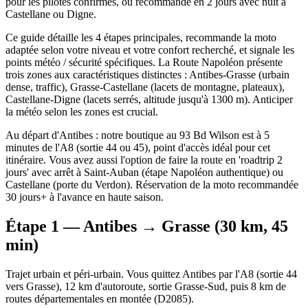
pour les pilotes confirmés, ou recommandé en 2 jours avec nuit à
Castellane ou Digne.
Ce guide détaille les 4 étapes principales, recommande la moto
adaptée selon votre niveau et votre confort recherché, et signale les
points météo / sécurité spécifiques. La Route Napoléon présente
trois zones aux caractéristiques distinctes : Antibes-Grasse (urbain
dense, traffic), Grasse-Castellane (lacets de montagne, plateaux),
Castellane-Digne (lacets serrés, altitude jusqu'à 1300 m). Anticiper
la météo selon les zones est crucial.
Au départ d'Antibes : notre boutique au 93 Bd Wilson est à 5
minutes de l'A8 (sortie 44 ou 45), point d'accès idéal pour cet
itinéraire. Vous avez aussi l'option de faire la route en 'roadtrip 2
jours' avec arrêt à Saint-Auban (étape Napoléon authentique) ou
Castellane (porte du Verdon). Réservation de la moto recommandée
30 jours+ à l'avance en haute saison.
Étape 1 — Antibes → Grasse (30 km, 45
min)
Trajet urbain et péri-urbain. Vous quittez Antibes par l'A8 (sortie 44
vers Grasse), 12 km d'autoroute, sortie Grasse-Sud, puis 8 km de
routes départementales en montée (D2085).