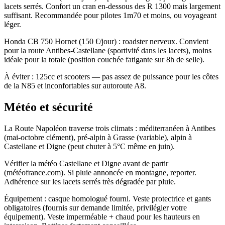
lacets serrés. Confort un cran en-dessous des R 1300 mais largement
suffisant. Recommandée pour pilotes 1m70 et moins, ou voyageant
léger.
Honda CB 750 Hornet (150 €/jour) : roadster nerveux. Convient
pour la route Antibes-Castellane (sportivité dans les lacets), moins
idéale pour la totale (position couchée fatigante sur 8h de selle).
À éviter : 125cc et scooters — pas assez de puissance pour les côtes
de la N85 et inconfortables sur autoroute A8.
Météo et sécurité
La Route Napoléon traverse trois climats : méditerranéen à Antibes
(mai-octobre clément), pré-alpin à Grasse (variable), alpin à
Castellane et Digne (peut chuter à 5°C même en juin).
Vérifier la météo Castellane et Digne avant de partir
(météofrance.com). Si pluie annoncée en montagne, reporter.
Adhérence sur les lacets serrés très dégradée par pluie.
Équipement : casque homologué fourni. Veste protectrice et gants
obligatoires (fournis sur demande limitée, privilégier votre
équipement). Veste imperméable + chaud pour les hauteurs en