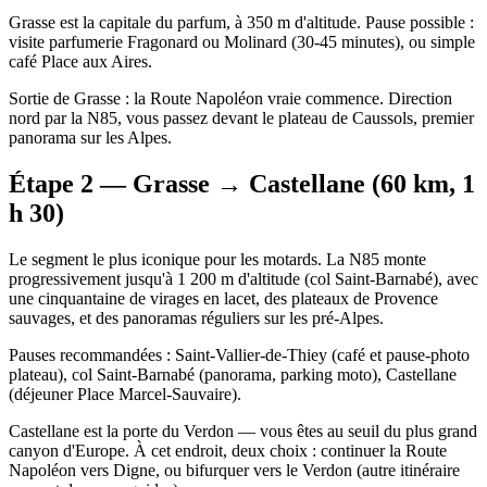
Grasse est la capitale du parfum, à 350 m d'altitude. Pause possible :
visite parfumerie Fragonard ou Molinard (30-45 minutes), ou simple
café Place aux Aires.
Sortie de Grasse : la Route Napoléon vraie commence. Direction
nord par la N85, vous passez devant le plateau de Caussols, premier
panorama sur les Alpes.
Étape 2 — Grasse → Castellane (60 km, 1
h 30)
Le segment le plus iconique pour les motards. La N85 monte
progressivement jusqu'à 1 200 m d'altitude (col Saint-Barnabé), avec
une cinquantaine de virages en lacet, des plateaux de Provence
sauvages, et des panoramas réguliers sur les pré-Alpes.
Pauses recommandées : Saint-Vallier-de-Thiey (café et pause-photo
plateau), col Saint-Barnabé (panorama, parking moto), Castellane
(déjeuner Place Marcel-Sauvaire).
Castellane est la porte du Verdon — vous êtes au seuil du plus grand
canyon d'Europe. À cet endroit, deux choix : continuer la Route
Napoléon vers Digne, ou bifurquer vers le Verdon (autre itinéraire