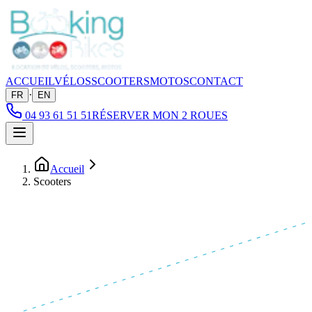
ACCUEIL
VÉLOS
SCOOTERS
MOTOS
CONTACT
·
FR
EN
04 93 61 51 51
RÉSERVER MON 2 ROUES
Accueil
Scooters