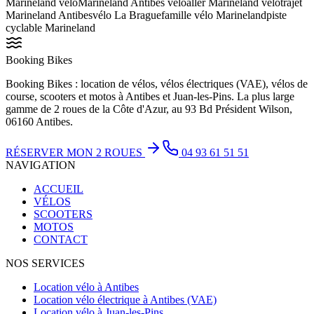
Marineland vélo
Marineland Antibes vélo
aller Marineland vélo
trajet
Marineland Antibes
vélo La Brague
famille vélo Marineland
piste
cyclable Marineland
Booking Bikes
Booking Bikes : location de vélos, vélos électriques (VAE), vélos de
course, scooters et motos à Antibes et Juan-les-Pins. La plus large
gamme de 2 roues de la Côte d'Azur, au 93 Bd Président Wilson,
06160 Antibes.
RÉSERVER MON 2 ROUES
04 93 61 51 51
NAVIGATION
ACCUEIL
VÉLOS
SCOOTERS
MOTOS
CONTACT
NOS SERVICES
Location vélo à Antibes
Location vélo électrique à Antibes (VAE)
Location vélo à Juan-les-Pins