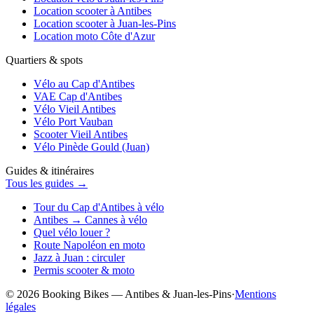
Location scooter à Antibes
Location scooter à Juan-les-Pins
Location moto Côte d'Azur
Quartiers & spots
Vélo au Cap d'Antibes
VAE Cap d'Antibes
Vélo Vieil Antibes
Vélo Port Vauban
Scooter Vieil Antibes
Vélo Pinède Gould (Juan)
Guides & itinéraires
Tous les guides →
Tour du Cap d'Antibes à vélo
Antibes → Cannes à vélo
Quel vélo louer ?
Route Napoléon en moto
Jazz à Juan : circuler
Permis scooter & moto
© 2026 Booking Bikes — Antibes & Juan-les-Pins
·
Mentions
légales