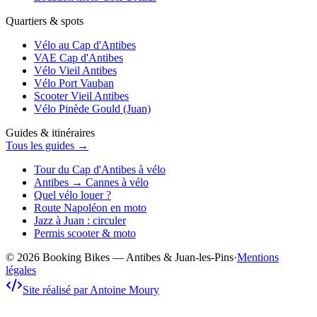
Quartiers & spots
Vélo au Cap d'Antibes
VAE Cap d'Antibes
Vélo Vieil Antibes
Vélo Port Vauban
Scooter Vieil Antibes
Vélo Pinède Gould (Juan)
Guides & itinéraires
Tous les guides →
Tour du Cap d'Antibes à vélo
Antibes → Cannes à vélo
Quel vélo louer ?
Route Napoléon en moto
Jazz à Juan : circuler
Permis scooter & moto
© 2026 Booking Bikes — Antibes & Juan-les-Pins
·
Mentions
légales
Site réalisé par Antoine Moury