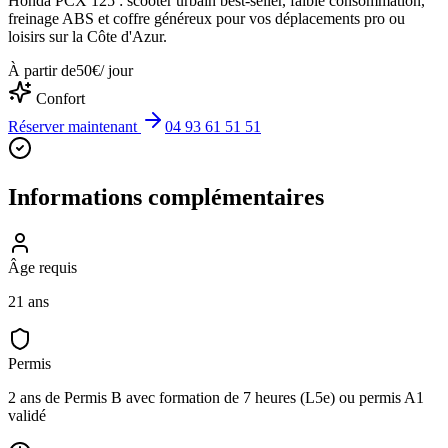
Honda PCX 125 : scooter urbain best-seller, faible consommation,
freinage ABS et coffre généreux pour vos déplacements pro ou
loisirs sur la Côte d'Azur.
À partir de
50
€
/ jour
Confort
Réserver maintenant
04 93 61 51 51
Informations complémentaires
Âge requis
21 ans
Permis
2 ans de Permis B avec formation de 7 heures (L5e) ou permis A1
validé