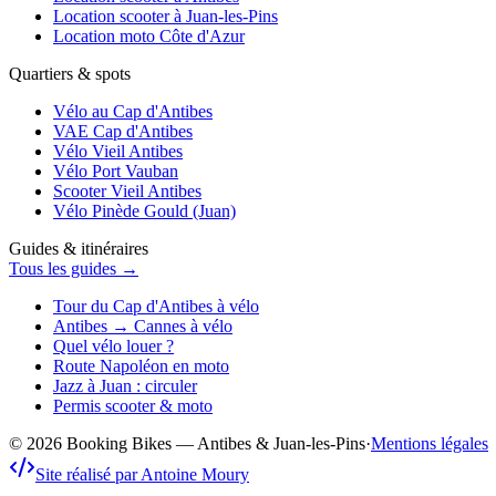
Location scooter à Juan-les-Pins
Location moto Côte d'Azur
Quartiers & spots
Vélo au Cap d'Antibes
VAE Cap d'Antibes
Vélo Vieil Antibes
Vélo Port Vauban
Scooter Vieil Antibes
Vélo Pinède Gould (Juan)
Guides & itinéraires
Tous les guides →
Tour du Cap d'Antibes à vélo
Antibes → Cannes à vélo
Quel vélo louer ?
Route Napoléon en moto
Jazz à Juan : circuler
Permis scooter & moto
© 2026 Booking Bikes — Antibes & Juan-les-Pins
·
Mentions légales
Site réalisé par Antoine Moury