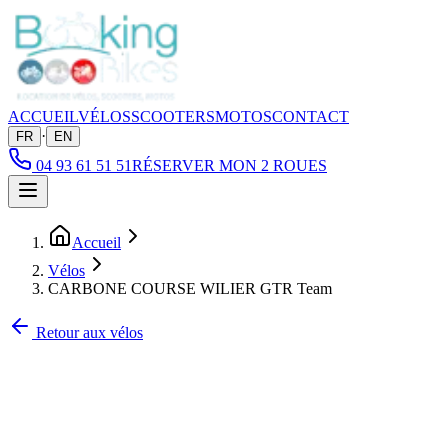
ACCUEIL
VÉLOS
SCOOTERS
MOTOS
CONTACT
·
FR
EN
04 93 61 51 51
RÉSERVER MON 2 ROUES
Accueil
Vélos
CARBONE COURSE WILIER GTR Team
Retour aux vélos