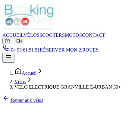
ACCUEIL
VÉLOS
SCOOTERS
MOTOS
CONTACT
·
FR
EN
04 93 61 51 51
RÉSERVER MON 2 ROUES
Accueil
Vélos
VELO ELECTRIQUE GRANVILLE E-URBAN 30+
Retour aux vélos