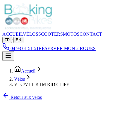
ACCUEIL
VÉLOS
SCOOTERS
MOTOS
CONTACT
·
FR
EN
04 93 61 51 51
RÉSERVER MON 2 ROUES
Accueil
Vélos
VTC/VTT KTM RIDE LIFE
Retour aux vélos