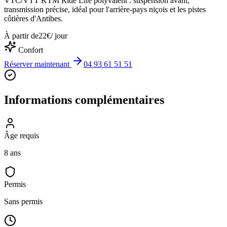
VTC/VTT KTM Ride Life polyvalent : suspension avant,
transmission précise, idéal pour l'arrière-pays niçois et les pistes
côtières d'Antibes.
À partir de
22
€
/ jour
Confort
Réserver maintenant
04 93 61 51 51
Informations complémentaires
Âge requis
8 ans
Permis
Sans permis